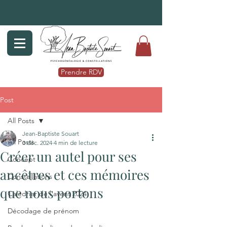
Prendre RDV
Post
All Posts
Jean-Baptiste Souart
All Posts
3 déc. 2024
4 min de lecture
Créer un autel pour ses
Concept
ancêtres et ces mémoires
Constellations
que nous portons
Caledrier de l'avent 2024
Décodage de prénom