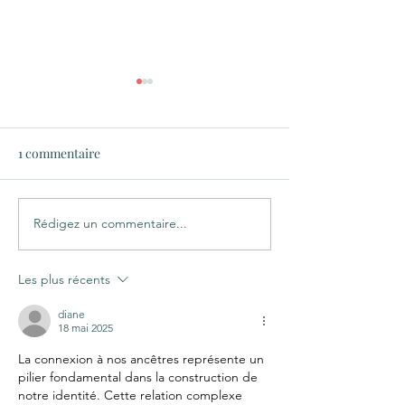
1 commentaire
Rédigez un commentaire...
🕷️ La symbolique de
🚶🏽‍♀️‍➡️ Regarde
l'araignée dans les peurs
🪞 avec prudenc
et les phobies
Les plus récents
diane
18 mai 2025
La connexion à nos ancêtres représente un 
pilier fondamental dans la construction de 
notre identité. Cette relation complexe 